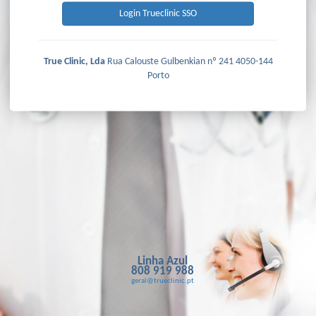
Login Trueclinic SSO
True Clinic, Lda
Rua Calouste Gulbenkian nº 241 4050-144
Porto
Linha Azul
808 919 988
geral@trueclinic.pt